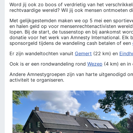
Word jij ook zo boos of verdrietig van het verschrikkel
rechtvaardige wereld? Wil jij ook mensen ontmoeten die 
Met gelijkgestemden maken we op 5 mei een sportieve
en halen geld op voor mensenrechtenactivisten wereldw
lopen. Bij de start, de tussenstop en bij aankomst wo
donatie voor het werk van Amnesty International. Elk b
sponsorgeld tijdens de wandeling cash betalen of een
Er zijn wandeltochten vanuit
Gemert
(22 km) en
Eindh
Ook is er een rondwandeling rond
Wezep
(4 km) en in
Andere Amnestygroepen zijn van harte uitgenodigd om z
activiteit te organiseren.