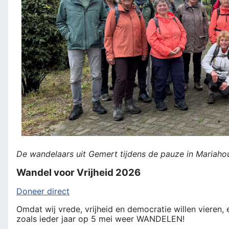
De wandelaars uit Gemert tijdens de pauze in Mariaho
Wandel voor Vrijheid 2026
Doneer direct
Omdat wij vrede, vrijheid en democratie willen vieren,
zoals ieder jaar op 5 mei weer WANDELEN!