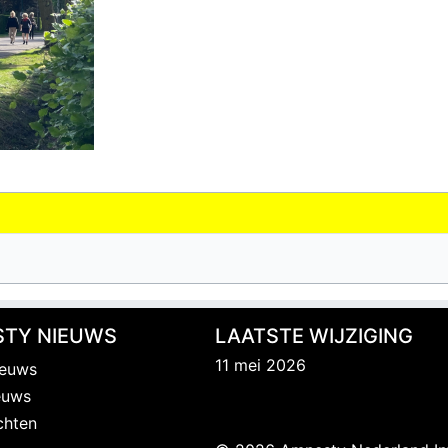
TY NIEUWS
LAATSTE WIJZIGING
11 mei 2026
ieuws
euws
chten