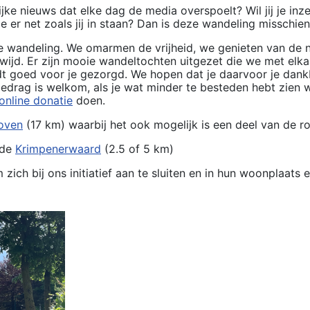
ijke nieuws dat elke dag de media overspoelt? Wil jij je in
er net zoals jij in staan? Dan is deze wandeling misschien 
 wandeling. We omarmen de vrijheid, we genieten van de n
ijd. Er zijn mooie wandeltochten uitgezet die we met elkaa
rdt goed voor je gezorgd. We hopen dat je daarvoor je dank
edrag is welkom, als je wat minder te besteden hebt zien w
online donatie
doen.
oven
(17 km) waarbij het ook mogelijk is een deel van de ro
 de
Krimpenerwaard
(2.5 of 5 km)
ich bij ons initiatief aan te sluiten en in hun woonplaats